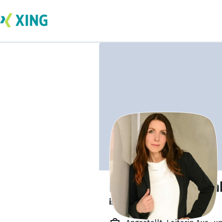
Doreen Hannusch
ist offen für Projekte. 🔎