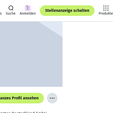
Stellenanzeige schalten
ts
Suche
Anmelden
Produkte
anzes Profil ansehen