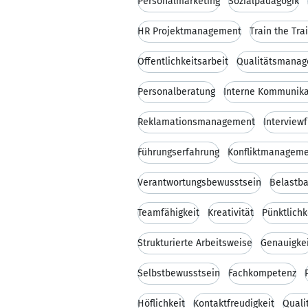
Personalmarketing
Sozialpädagogik
HR Projektmanagement
Train the Tra
Öffentlichkeitsarbeit
Qualitätsmana
Personalberatung
Interne Kommunika
Reklamationsmanagement
Interview
Führungserfahrung
Konfliktmanagem
Verantwortungsbewusstsein
Belastba
Teamfähigkeit
Kreativität
Pünktlichk
Strukturierte Arbeitsweise
Genauigke
Selbstbewusstsein
Fachkompetenz
Höflichkeit
Kontaktfreudigkeit
Quali