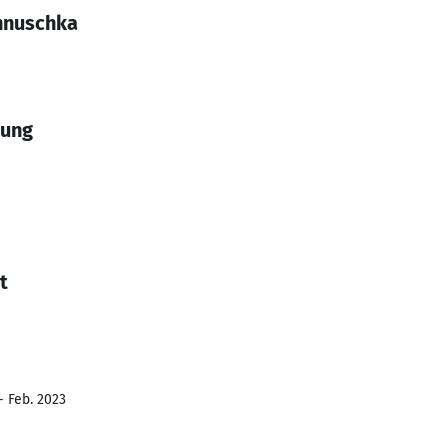
nnuschka
tung
t
- Feb. 2023