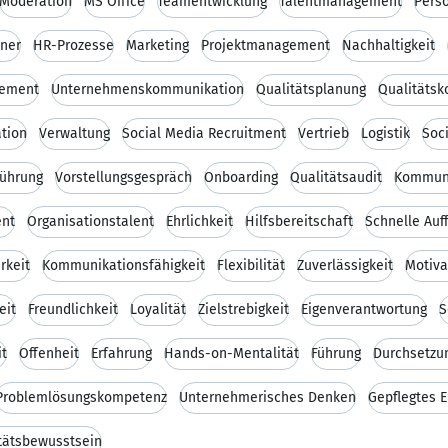
Moderation
MS Office
Teamentwicklung
Talentmanagement
Pers
iner
HR-Prozesse
Marketing
Projektmanagement
Nachhaltigkeit
gement
Unternehmenskommunikation
Qualitätsplanung
Qualitätsk
tion
Verwaltung
Social Media Recruitment
Vertrieb
Logistik
Soc
führung
Vorstellungsgespräch
Onboarding
Qualitätsaudit
Kommuni
ent
Organisationstalent
Ehrlichkeit
Hilfsbereitschaft
Schnelle Au
rkeit
Kommunikationsfähigkeit
Flexibilität
Zuverlässigkeit
Motiva
eit
Freundlichkeit
Loyalität
Zielstrebigkeit
Eigenverantwortung
S
it
Offenheit
Erfahrung
Hands-on-Mentalität
Führung
Durchsetzu
Problemlösungskompetenz
Unternehmerisches Denken
Gepflegtes E
tätsbewusstsein