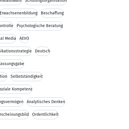
onalauswahl
Schulungsorganisation
Erwachsenenbildung
Beschaffung
ontrolle
Psychologische Beratung
ial Media
AEVO
kationsstrategie
Deutsch
ffassungsgabe
tion
Selbstständigkeit
oziale Kompetenz
ngsvermögen
Analytisches Denken
rscheinungsbild
Ordentlichkeit