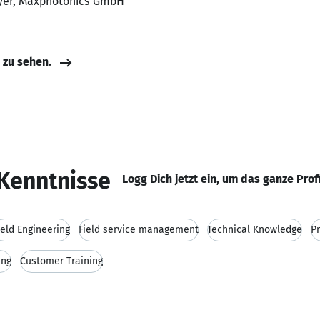
oyer, Maxphotonics GmbH
e zu sehen.
Kenntnisse
Logg Dich jetzt ein, um das ganze Prof
ield Engineering
Field service management
Technical Knowledge
P
ing
Customer Training