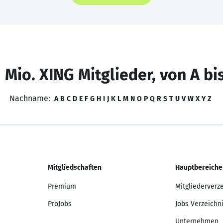
 Mio. XING Mitglieder, von A bi
Nachname:
A
B
C
D
E
F
G
H
I
J
K
L
M
N
O
P
Q
R
S
T
U
V
W
X
Y
Z
Mitgliedschaften
Hauptbereiche
Premium
Mitgliederverz
ProJobs
Jobs Verzeichn
Unternehmen