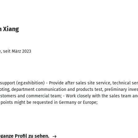
n Xiang
, seit März 2023
upport (eg.exhibition) - Provide after sales site service, technical se
oting, department communication and products test, preliminary investig
customers and commercial team; - Work closely with the sales team and
e points might be requested in Germany or Europe;
 ganze Profil zu sehen.