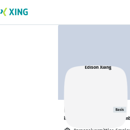
Edison Xiang
Basis
is looking for a new team memb