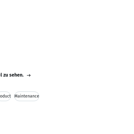
il zu sehen.
roduct
Maintenance