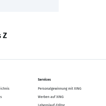
s Z
Services
eichnis
Personalgewinnung mit XING
is
Werben auf XING
Lebenslauf-Editor