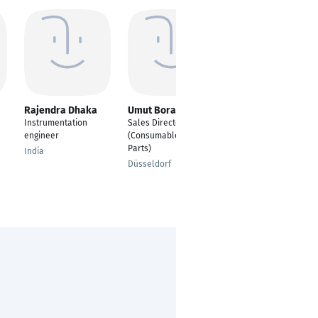
Rajendra Dhaka
Umut Bora
ANAND ANTHONY
PAUL
Instrumentation
Sales Director
Service Engineer
engineer
(Consumables &
Parts)
Singapore
India
Düsseldorf