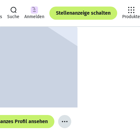
Stellenanzeige schalten
ts
Suche
Anmelden
Produkte
anzes Profil ansehen