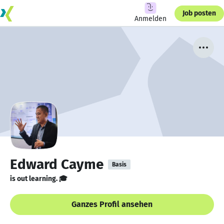
Job posten
Anmelden
Edward Cayme
Basis
is out learning. 🎓
Ganzes Profil ansehen