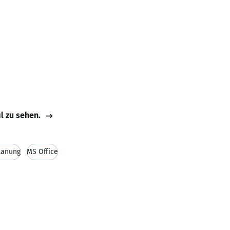
il zu sehen.
lanung
MS Office