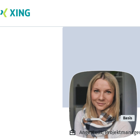
Evelyn Höhn
Basis
Angestellt, Projektmanage