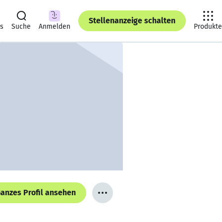
Stellenanzeige schalten
ts
Suche
Anmelden
Produkte
anzes Profil ansehen