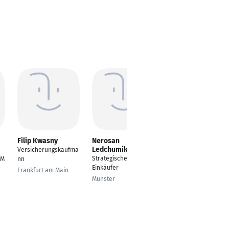
Filip Kwasny
Nerosan
Chakib Diab
Ledchumikanthan
Versicherungskaufma
Projektmanager
Strategischer
EM
nn
Herzogenrath
Einkäufer
Frankfurt am Main
Münster