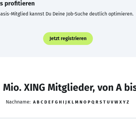
s profitieren
asis-Mitglied kannst Du Deine Job-Suche deutlich optimieren.
Jetzt registrieren
 Mio. XING Mitglieder, von A bi
Nachname:
A
B
C
D
E
F
G
H
I
J
K
L
M
N
O
P
Q
R
S
T
U
V
W
X
Y
Z