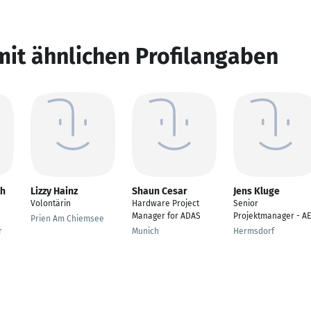
mit ähnlichen Profilangaben
th
Lizzy Hainz
Shaun Cesar
Jens Kluge
Volontärin
Hardware Project
Senior
Manager for ADAS
Projektmanager - A
Prien Am Chiemsee
r
Munich
Hermsdorf