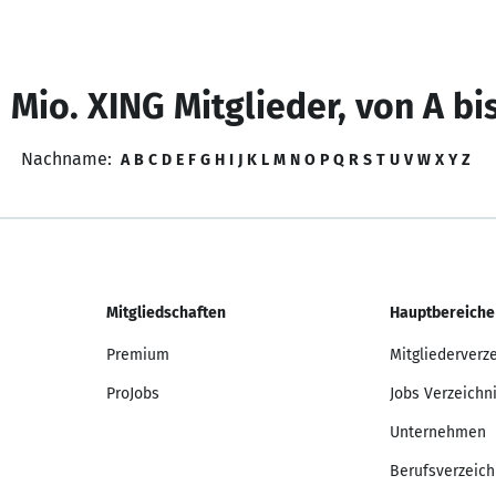
 Mio. XING Mitglieder, von A bi
Nachname:
A
B
C
D
E
F
G
H
I
J
K
L
M
N
O
P
Q
R
S
T
U
V
W
X
Y
Z
Mitgliedschaften
Hauptbereiche
Premium
Mitgliederverz
ProJobs
Jobs Verzeichn
Unternehmen
Berufsverzeich