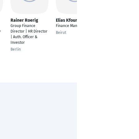
Rainer Roerig
Elias Kfoury
Aswin Kumar
Ramesh kumar
Group Finance
Finance Manager
---
y
Director | HR Director
Beirut
| Auth. Officer &
Frankfurt am Main
Investor
Berlin