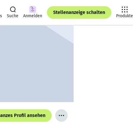
Stellenanzeige schalten
ts
Suche
Anmelden
Produkte
anzes Profil ansehen