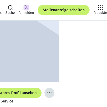
Stellenanzeige schalten
ts
Suche
Anmelden
Produkte
anzes Profil ansehen
 Service