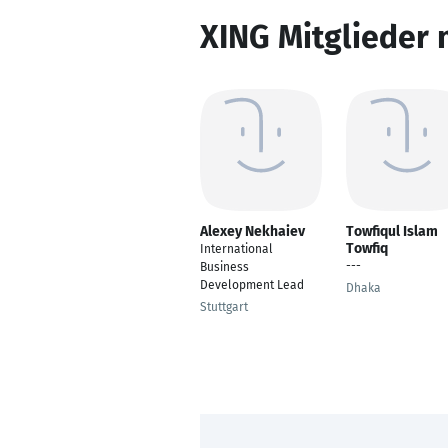
XING Mitglieder 
Alexey Nekhaiev
Towfiqul Islam
Towfiq
International
---
Business
Development Lead
Dhaka
Stuttgart