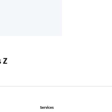
s Z
Services