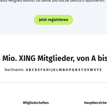
asis-Mitglied kannst Du Deine Job-Suche deutlich optimieren.
Jetzt registrieren
 Mio. XING Mitglieder, von A bi
Nachname:
A
B
C
D
E
F
G
H
I
J
K
L
M
N
O
P
Q
R
S
T
U
V
W
X
Y
Z
Mitgliedschaften
Hauptbereiche