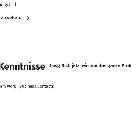
önigreich
e zu sehen.
Kenntnisse
Logg Dich jetzt ein, um das ganze Prof
eam work
Business Contacts