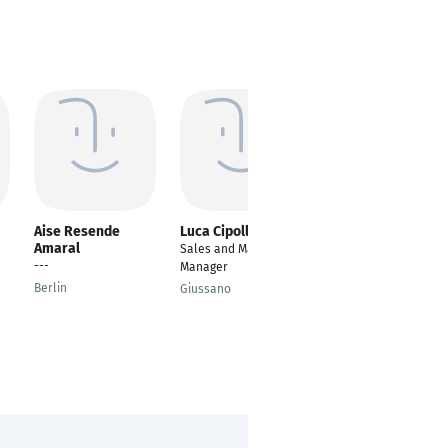
Aise Resende
Luca Cipollini
Rashmi Balasada
Amaral
Sales and Marketing
---
---
Manager
Berlin
Berlin
Giussano