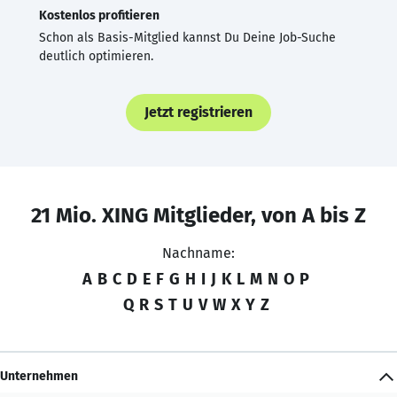
Kostenlos profitieren
Schon als Basis-Mitglied kannst Du Deine Job-Suche
deutlich optimieren.
Jetzt registrieren
21 Mio. XING Mitglieder, von A bis Z
Nachname:
A
B
C
D
E
F
G
H
I
J
K
L
M
N
O
P
Q
R
S
T
U
V
W
X
Y
Z
Unternehmen