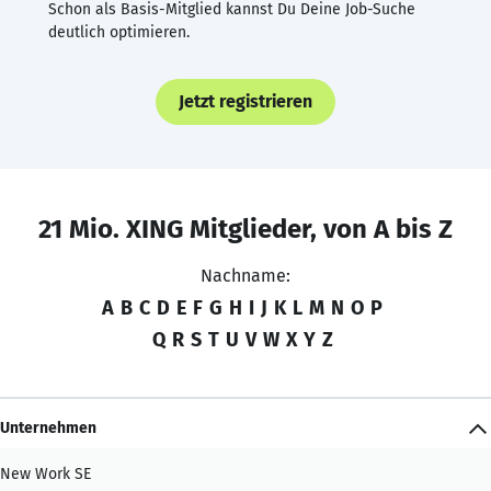
Schon als Basis-Mitglied kannst Du Deine Job-Suche
deutlich optimieren.
Jetzt registrieren
21 Mio. XING Mitglieder, von A bis Z
Nachname:
A
B
C
D
E
F
G
H
I
J
K
L
M
N
O
P
Q
R
S
T
U
V
W
X
Y
Z
Unternehmen
New Work SE