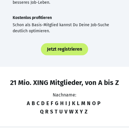
besseres Job-Leben.
Kostenlos profitieren
Schon als Basis-Mitglied kannst Du Deine Job-Suche
deutlich optimieren.
Jetzt registrieren
21 Mio. XING Mitglieder, von A bis Z
Nachname:
A
B
C
D
E
F
G
H
I
J
K
L
M
N
O
P
Q
R
S
T
U
V
W
X
Y
Z