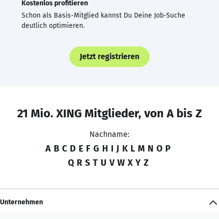
Kostenlos profitieren
Schon als Basis-Mitglied kannst Du Deine Job-Suche
deutlich optimieren.
Jetzt registrieren
21 Mio. XING Mitglieder, von A bis Z
Nachname:
A
B
C
D
E
F
G
H
I
J
K
L
M
N
O
P
Q
R
S
T
U
V
W
X
Y
Z
Unternehmen