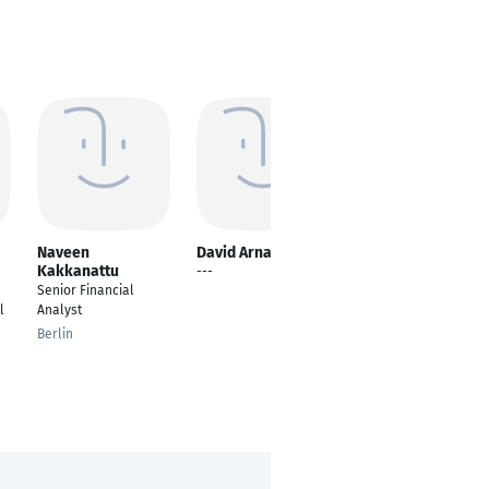
Naveen
David Arnal
Mohsen Ahmadi
Kakkanattu
---
Data leakage
Senior Financial
Prevention (DLP)
l
Analyst
Specialist
Berlin
Duisburg