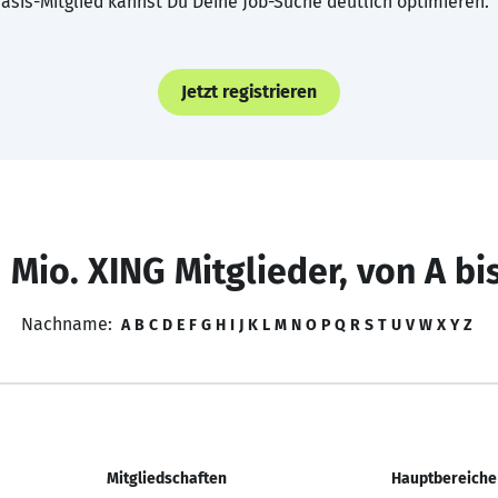
asis-Mitglied kannst Du Deine Job-Suche deutlich optimieren.
Jetzt registrieren
 Mio. XING Mitglieder, von A bi
Nachname:
A
B
C
D
E
F
G
H
I
J
K
L
M
N
O
P
Q
R
S
T
U
V
W
X
Y
Z
Mitgliedschaften
Hauptbereiche