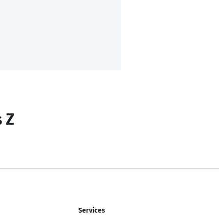
s Z
Services