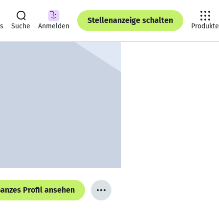
Stellenanzeige schalten
ts
Suche
Anmelden
Produkte
anzes Profil ansehen