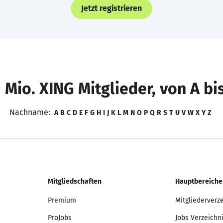
Jetzt registrieren
 Mio. XING Mitglieder, von A bi
Nachname:
A
B
C
D
E
F
G
H
I
J
K
L
M
N
O
P
Q
R
S
T
U
V
W
X
Y
Z
Mitgliedschaften
Hauptbereiche
Premium
Mitgliederverz
ProJobs
Jobs Verzeichn