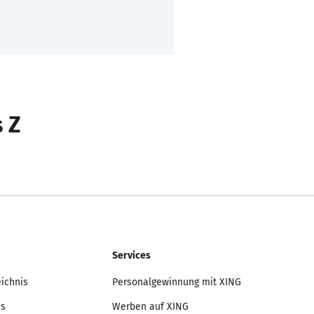
s Z
Services
eichnis
Personalgewinnung mit XING
is
Werben auf XING