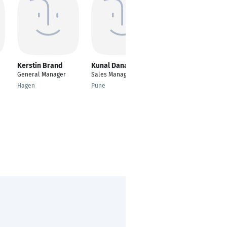
Kerstin Brand
Kunal Danane
Nadine Charlotte
Schaal
General Manager
Sales Manager
Management
Hagen
Pune
Consultant //
Beratung und
Konzeption
Gastronomieprojekte
Biberach an der Riß