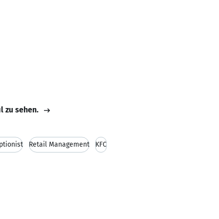
il zu sehen.
ptionist
Retail Management
KFC