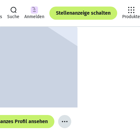
Stellenanzeige schalten
ts
Suche
Anmelden
Produkte
anzes Profil ansehen