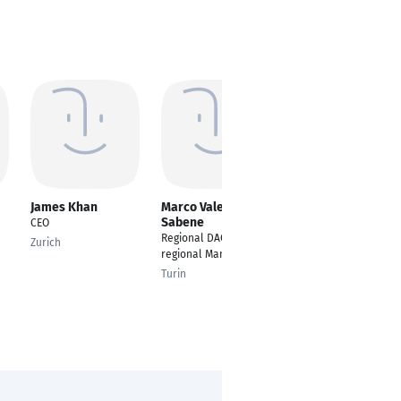
James Khan
Marco Valerio
Alex Zholtkevych
Sabene
CEO
Head of Product
Regional DACH
Management
Zurich
regional Manager
Berlin
Turin