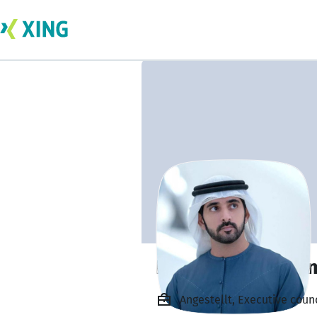
Hamdam Moham
Angestellt, Executive cou