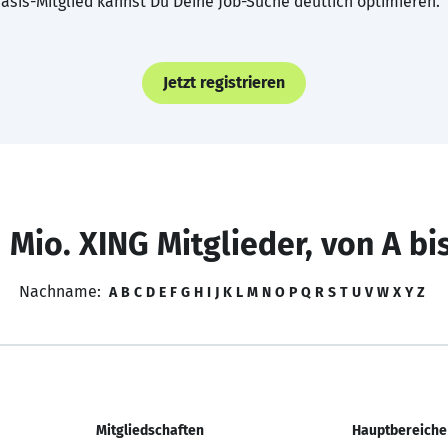
asis-Mitglied kannst Du Deine Job-Suche deutlich optimieren.
Jetzt registrieren
 Mio. XING Mitglieder, von A bi
Nachname:
A
B
C
D
E
F
G
H
I
J
K
L
M
N
O
P
Q
R
S
T
U
V
W
X
Y
Z
Mitgliedschaften
Hauptbereiche