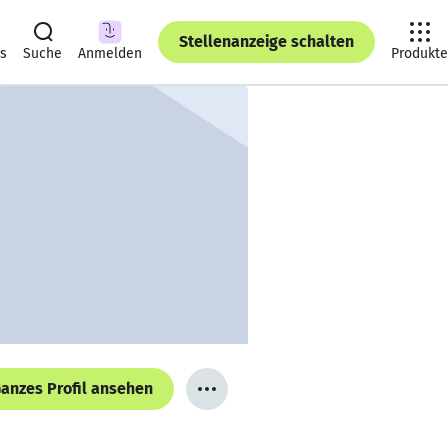
Stellenanzeige schalten
ts
Suche
Anmelden
Produkte
anzes Profil ansehen