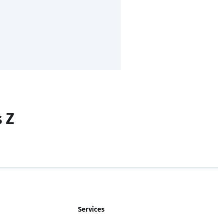
s Z
Services