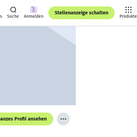
Stellenanzeige schalten
ts
Suche
Anmelden
Produkte
anzes Profil ansehen