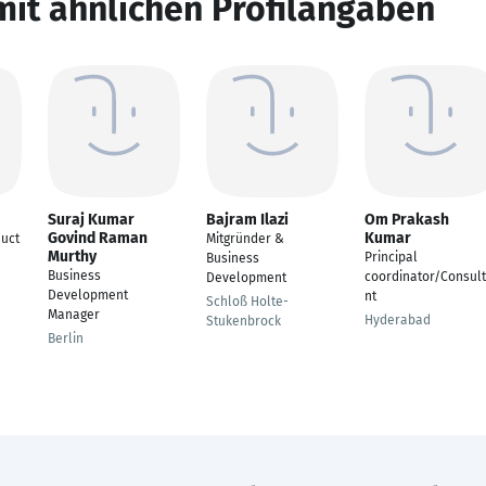
mit ähnlichen Profilangaben
Suraj Kumar
Bajram Ilazi
Om Prakash
Govind Raman
Kumar
duct
Mitgründer &
Murthy
Principal
Business
Business
coordinator/Consul
Development
Development
nt
Schloß Holte-
Manager
Hyderabad
Stukenbrock
Berlin