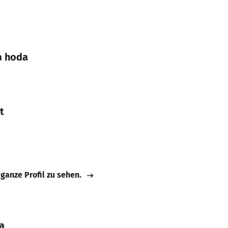
a hoda
t
 ganze Profil zu sehen.
a