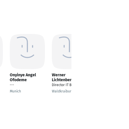
Onyinye Angel
Werner
Kirthi Kumar
Ofodeme
Lichtenberger
Risk Governance Lead
---
Director IT Business
Germany
Munich
Waldkraiburg