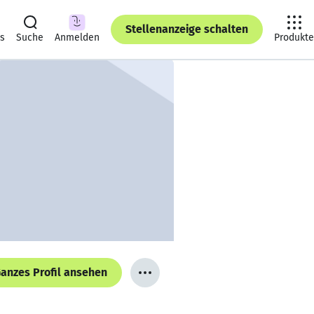
Stellenanzeige schalten
ts
Suche
Anmelden
Produkte
anzes Profil ansehen