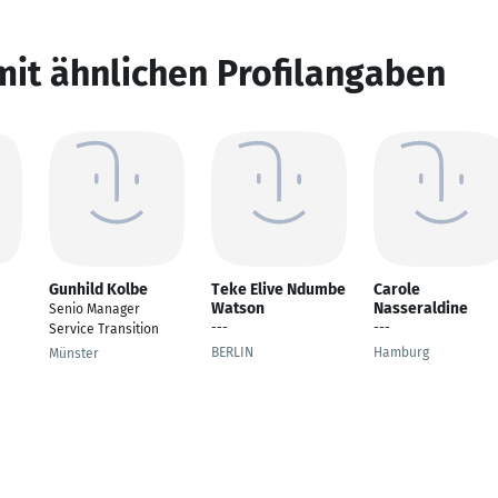
mit ähnlichen Profilangaben
Gunhild Kolbe
Teke Elive Ndumbe
Carole
Watson
Nasseraldine
Senio Manager
---
---
Service Transition
BERLIN
Hamburg
Münster