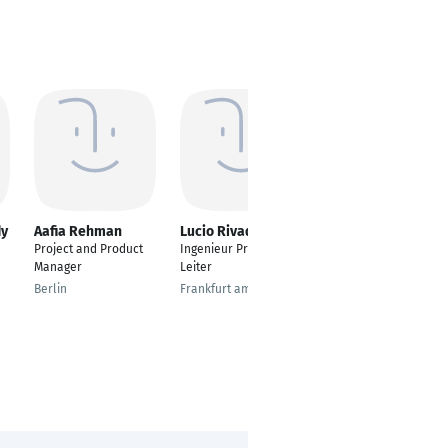
dy
Aafia Rehman
Lucio Rivadeneira
Rubén Fabra
Yuguero MBA
Project and Product
Ingenieur Projekt
Manager Regional
Manager
Leiter
Business Center
Berlin
Frankfurt am Main
Frankfurt am Main