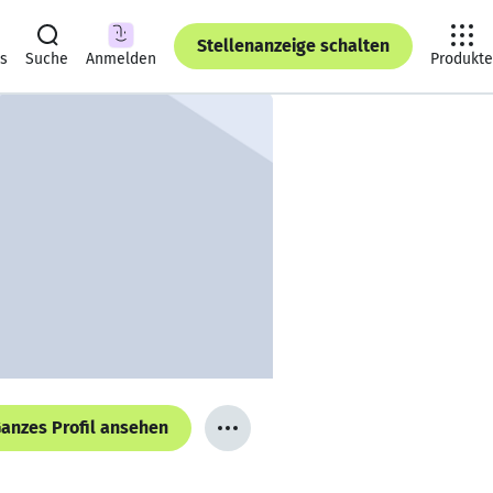
Stellenanzeige schalten
ts
Suche
Anmelden
Produkte
anzes Profil ansehen