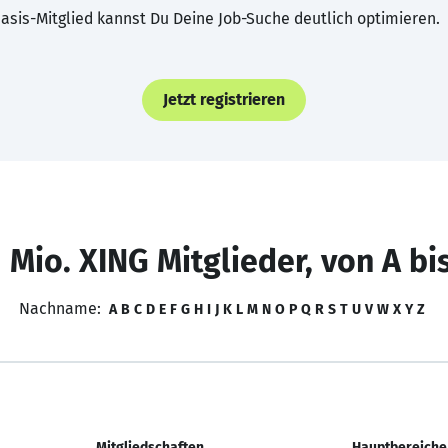
asis-Mitglied kannst Du Deine Job-Suche deutlich optimieren.
Jetzt registrieren
 Mio. XING Mitglieder, von A bi
Nachname:
A
B
C
D
E
F
G
H
I
J
K
L
M
N
O
P
Q
R
S
T
U
V
W
X
Y
Z
Mitgliedschaften
Hauptbereiche