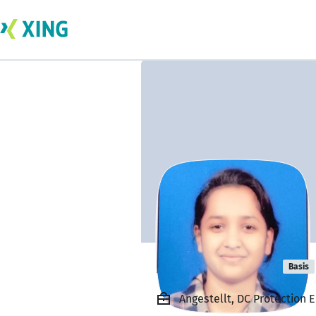
Harsha Korde
Basis
Angestellt, DC Protection 