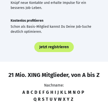
Knüpf neue Kontakte und erhalte Impulse für ein
besseres Job-Leben.
Kostenlos profitieren
Schon als Basis-Mitglied kannst Du Deine Job-Suche
deutlich optimieren.
Jetzt registrieren
21 Mio. XING Mitglieder, von A bis Z
Nachname:
A
B
C
D
E
F
G
H
I
J
K
L
M
N
O
P
Q
R
S
T
U
V
W
X
Y
Z