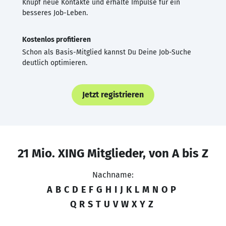
Knüpf neue Kontakte und erhalte Impulse für ein
besseres Job-Leben.
Kostenlos profitieren
Schon als Basis-Mitglied kannst Du Deine Job-Suche
deutlich optimieren.
Jetzt registrieren
21 Mio. XING Mitglieder, von A bis Z
Nachname:
A
B
C
D
E
F
G
H
I
J
K
L
M
N
O
P
Q
R
S
T
U
V
W
X
Y
Z