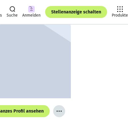
Stellenanzeige schalten
ts
Suche
Anmelden
Produkte
anzes Profil ansehen