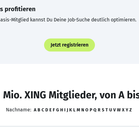
s profitieren
asis-Mitglied kannst Du Deine Job-Suche deutlich optimieren.
Jetzt registrieren
 Mio. XING Mitglieder, von A bi
Nachname:
A
B
C
D
E
F
G
H
I
J
K
L
M
N
O
P
Q
R
S
T
U
V
W
X
Y
Z