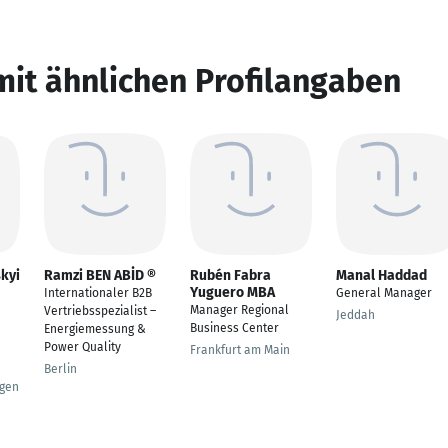
mit ähnlichen Profilangaben
kyi
Ramzi BEN ABİD ®
Rubén Fabra
Manal Haddad
Yuguero MBA
Internationaler B2B
General Manager
Manager Regional
Vertriebsspezialist –
Jeddah
Business Center
Energiemessung &
Power Quality
Frankfurt am Main
Berlin
gen