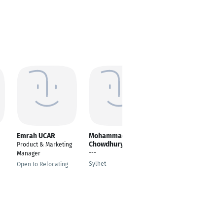
Emrah UCAR
Mohammad Nawfal
Alexander Ivan
Chowdhury
Product & Marketing
Head of IoT &
---
Manager
Connectivity
Sylhet
Open to Relocating
Košice