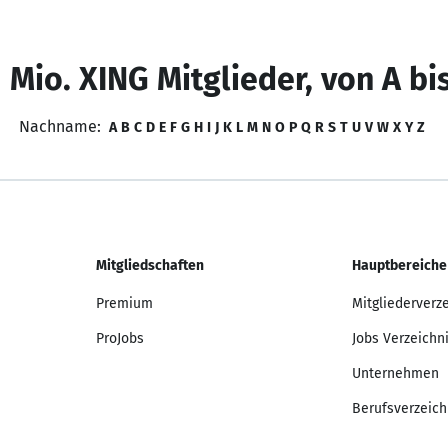
 Mio. XING Mitglieder, von A bi
Nachname:
A
B
C
D
E
F
G
H
I
J
K
L
M
N
O
P
Q
R
S
T
U
V
W
X
Y
Z
Mitgliedschaften
Hauptbereiche
Premium
Mitgliederverz
ProJobs
Jobs Verzeichn
Unternehmen
Berufsverzeich