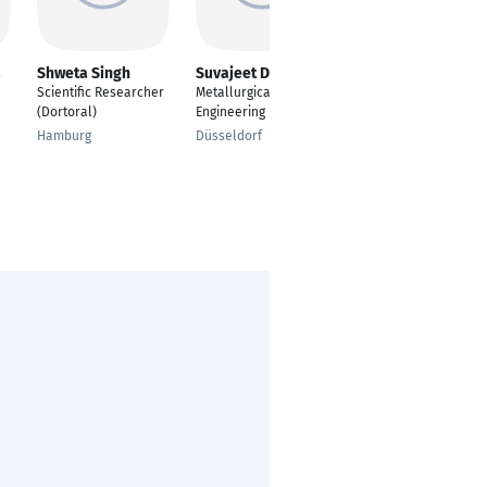
a
Shweta Singh
Suvajeet Das
Blessing O
Adejube
Scientific Researcher
Metallurgical
Researcher
(Dortoral)
Engineering
Kiel
Hamburg
Düsseldorf