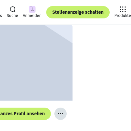
Stellenanzeige schalten
ts
Suche
Anmelden
Produkte
anzes Profil ansehen