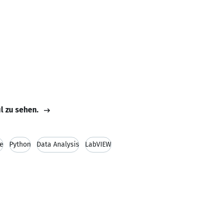
il zu sehen.
e
Python
Data Analysis
LabVIEW