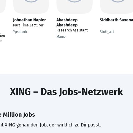
Johnathan Napier
Akashdeep
Siddharth Saxen
Akashdeep
Part-Time Lecturer
---
Research Assistant
Ypsilanti
Stuttgart
ieu
Mainz
on
XING – Das Jobs-Netzwerk
 Million Jobs
t XING genau den Job, der wirklich zu Dir passt.