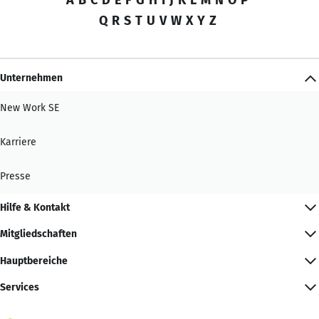
Q
R
S
T
U
V
W
X
Y
Z
Unternehmen
New Work SE
Karriere
Presse
Hilfe & Kontakt
Mitgliedschaften
Hauptbereiche
Services