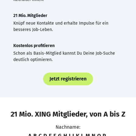
21 Mio. Mitglieder
Knüpf neue Kontakte und erhalte Impulse für ein
besseres Job-Leben.
Kostenlos profitieren
Schon als Basis-Mitglied kannst Du Deine Job-Suche
deutlich optimieren.
Jetzt registrieren
21 Mio. XING Mitglieder, von A bis Z
Nachname:
A
B
C
D
E
F
G
H
I
J
K
L
M
N
O
P