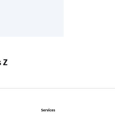
s Z
Services