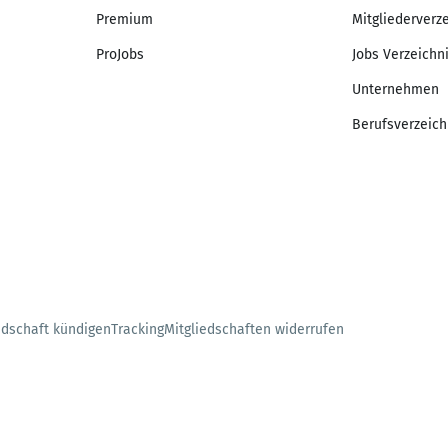
Premium
Mitgliederverz
ProJobs
Jobs Verzeichn
Unternehmen
Berufsverzeich
edschaft kündigen
Tracking
Mitgliedschaften widerrufen