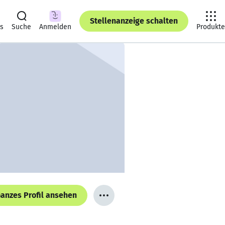
Stellenanzeige schalten
ts
Suche
Anmelden
Produkte
anzes Profil ansehen