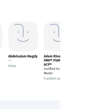
Abdelsalam Magdy
Adam Rhoulam
Mahmoud Amani
PMP® PSM® PMI-
Chekani
---
ACP®
Commercial Project
Dubai
Certified Scrum
Manager
Master
Berlin
Frankfurt am Main