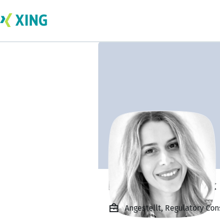
Ivana Miladinovic
Angestellt, Regulatory Con