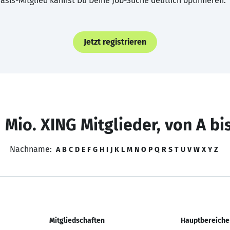
asis-Mitglied kannst Du Deine Job-Suche deutlich optimieren.
Jetzt registrieren
 Mio. XING Mitglieder, von A bi
Nachname:
A
B
C
D
E
F
G
H
I
J
K
L
M
N
O
P
Q
R
S
T
U
V
W
X
Y
Z
Mitgliedschaften
Hauptbereiche