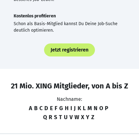
Kostenlos profitieren
Schon als Basis-Mitglied kannst Du Deine Job-Suche
deutlich optimieren.
Jetzt registrieren
21 Mio. XING Mitglieder, von A bis Z
Nachname:
A
B
C
D
E
F
G
H
I
J
K
L
M
N
O
P
Q
R
S
T
U
V
W
X
Y
Z