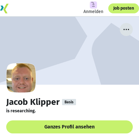
Job posten
Anmelden
Jacob Klipper
Basis
is researching.
Ganzes Profil ansehen