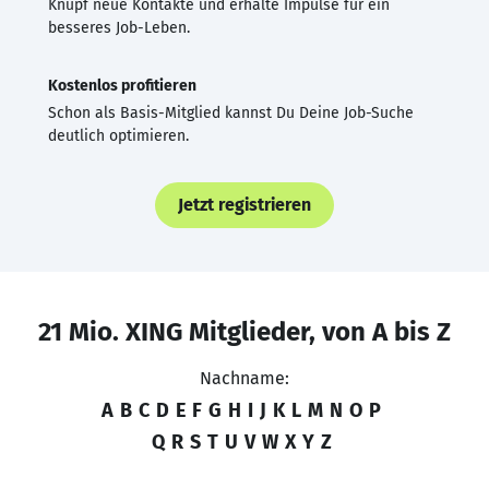
Knüpf neue Kontakte und erhalte Impulse für ein
besseres Job-Leben.
Kostenlos profitieren
Schon als Basis-Mitglied kannst Du Deine Job-Suche
deutlich optimieren.
Jetzt registrieren
21 Mio. XING Mitglieder, von A bis Z
Nachname:
A
B
C
D
E
F
G
H
I
J
K
L
M
N
O
P
Q
R
S
T
U
V
W
X
Y
Z