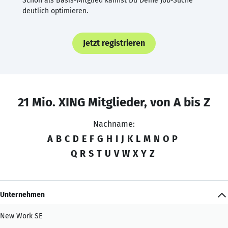
Schon als Basis-Mitglied kannst Du Deine Job-Suche
deutlich optimieren.
Jetzt registrieren
21 Mio. XING Mitglieder, von A bis Z
Nachname:
A
B
C
D
E
F
G
H
I
J
K
L
M
N
O
P
Q
R
S
T
U
V
W
X
Y
Z
Unternehmen
New Work SE