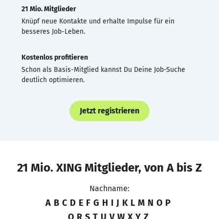
21 Mio. Mitglieder
Knüpf neue Kontakte und erhalte Impulse für ein
besseres Job-Leben.
Kostenlos profitieren
Schon als Basis-Mitglied kannst Du Deine Job-Suche
deutlich optimieren.
Jetzt registrieren
21 Mio. XING Mitglieder, von A bis Z
Nachname:
A
B
C
D
E
F
G
H
I
J
K
L
M
N
O
P
Q
R
S
T
U
V
W
X
Y
Z