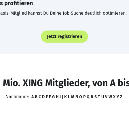
s profitieren
asis-Mitglied kannst Du Deine Job-Suche deutlich optimieren.
Jetzt registrieren
 Mio. XING Mitglieder, von A bi
Nachname:
A
B
C
D
E
F
G
H
I
J
K
L
M
N
O
P
Q
R
S
T
U
V
W
X
Y
Z