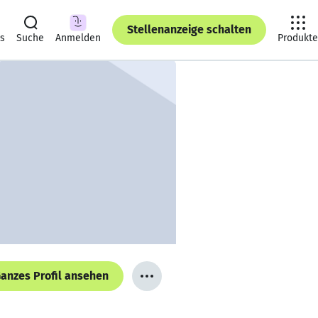
Stellenanzeige schalten
ts
Suche
Anmelden
Produkte
anzes Profil ansehen