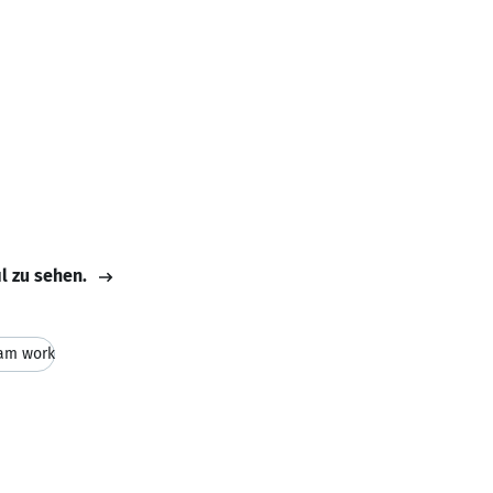
il zu sehen.
am work