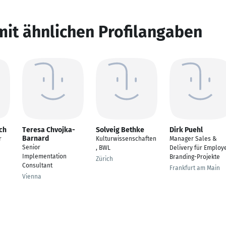
mit ähnlichen Profilangaben
ch
Teresa Chvojka-
Solveig Bethke
Dirk Puehl
Barnard
r
Kulturwissenschaften
Manager Sales &
Senior
, BWL
Delivery für Employ
Implementation
Branding-Projekte
Zürich
Consultant
Frankfurt am Main
Vienna