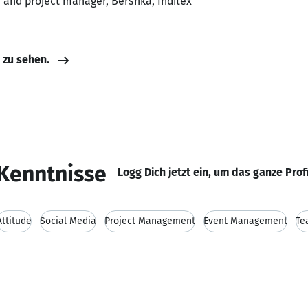
 and project manager, Bershka, Inditex
e zu sehen.
Kenntnisse
Logg Dich jetzt ein, um das ganze Prof
Attitude
Social Media
Project Management
Event Management
Te