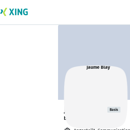
Jaume Blay
Basis
busca nuevos proyectos. 🔎