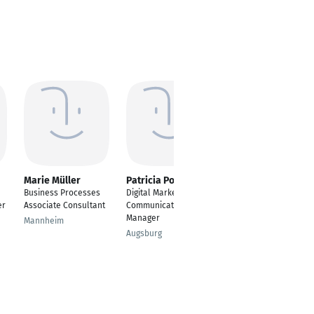
Marie Müller
Patricia Polzer
Sarah Osswald
Business Processes
Digital Marketing and
Communications
er
Associate Consultant
Communications
Manager
Manager
Mannheim
Zürich
Augsburg