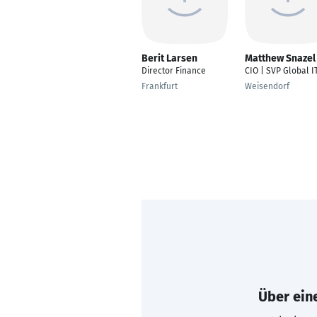
Berit Larsen
Matthew Snazel
Director Finance
CIO | SVP Global I
Frankfurt
Weisendorf
Über eine