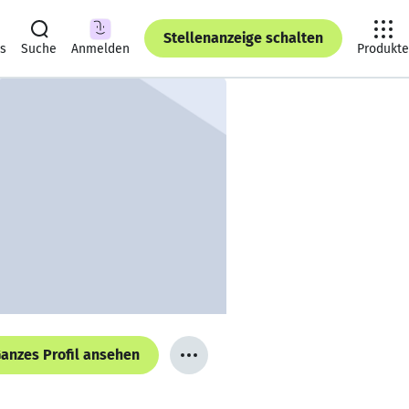
Stellenanzeige schalten
ts
Suche
Anmelden
Produkte
anzes Profil ansehen