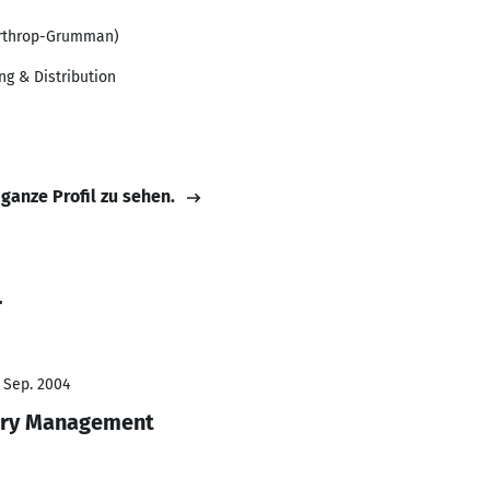
orthrop-Grumman)
ng & Distribution
 ganze Profil zu sehen.
r
- Sep. 2004
ory Management