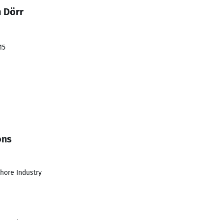
n Dörr
15
ons
shore Industry