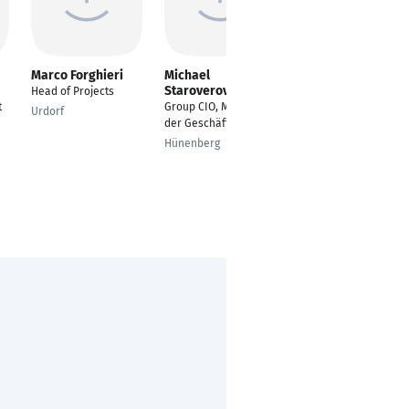
Marco Forghieri
Michael
Chandramohan
Staroverov
Murugan
Head of Projects
t
Group CIO, Mitglied
Practice Head -
Urdorf
der Geschäftsleitung
Controls and
Automation
Hünenberg
Engineering
Chennai