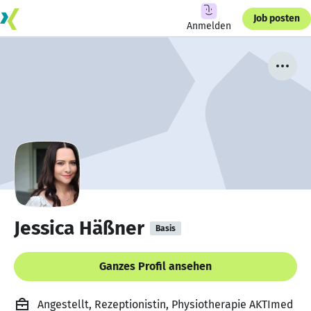
Job posten
Anmelden
Jessica Häßner
Basis
Ganzes Profil ansehen
Angestellt, Rezeptionistin, Physiotherapie AKTImed