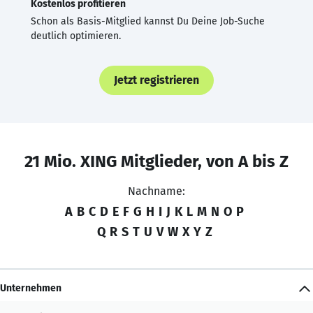
Kostenlos profitieren
Schon als Basis-Mitglied kannst Du Deine Job-Suche
deutlich optimieren.
Jetzt registrieren
21 Mio. XING Mitglieder, von A bis Z
Nachname:
A
B
C
D
E
F
G
H
I
J
K
L
M
N
O
P
Q
R
S
T
U
V
W
X
Y
Z
Unternehmen