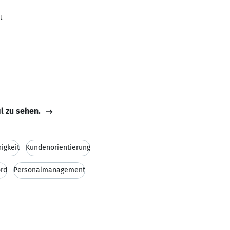
t
il zu sehen.
igkeit
Kundenorientierung
ord
Personalmanagement