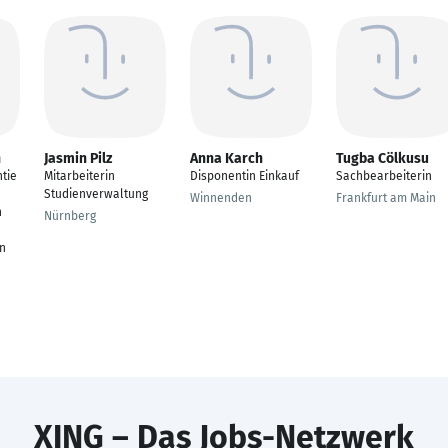
n
Jasmin Pilz
Anna Karch
Tugba Cölkusu
tie
Mitarbeiterin
Disponentin Einkauf
Sachbearbeiterin
Studienverwaltung
Winnenden
Frankfurt am Main
n
Nürnberg
n
XING – Das Jobs-Netzwerk