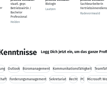
staatl. gepr.
Biologin
Sachbearbeiterin
er
Betriebswirtin /
Vertriebsinnendiens
Laatzen
Bachelor
Radevormwald
Professional
Heiden
Kenntnisse
Logg Dich jetzt ein, um das ganze Prof
ung
Outlook
Büromanagement
Kommunikationsfähigkeit
Teamfäh
chaft
Forderungsmanagement
Sekretariat
Recht
PC
Microsoft W