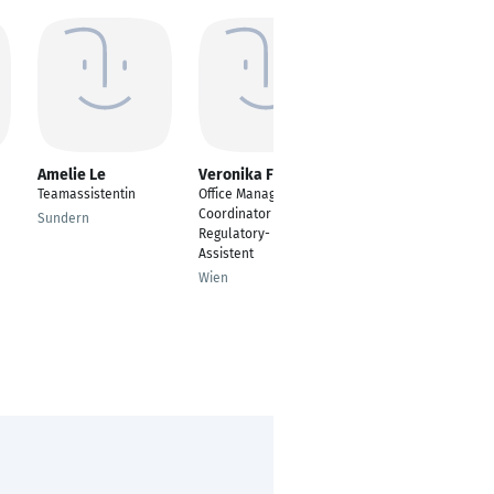
Amelie Le
Veronika Funk
Thomas Feichtner
Teamassistentin
Office Manager / EHS
Operator
Coordinator / IT-,
Sundern
Bremerhaven
Regulatory- & HR-
Assistent
Wien