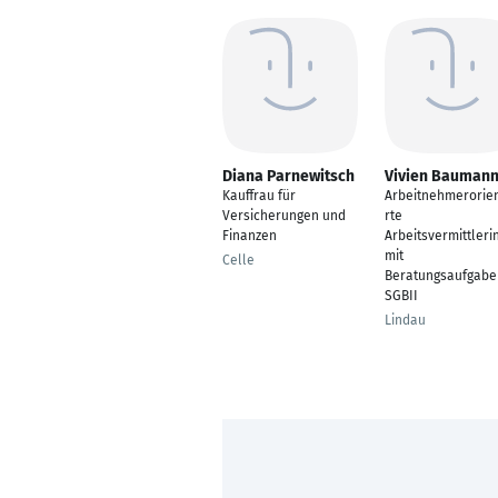
Diana Parnewitsch
Vivien Bauman
Kauffrau für
Arbeitnehmerorien
Versicherungen und
rte
Finanzen
Arbeitsvermittleri
mit
Celle
Beratungsaufgabe
SGBII
Lindau