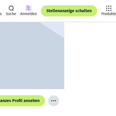
Stellenanzeige schalten
ts
Suche
Anmelden
Produkte
anzes Profil ansehen