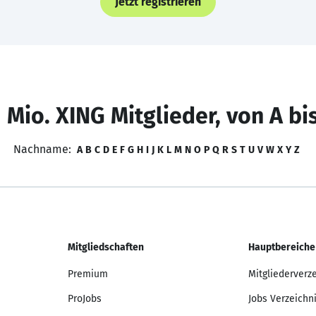
Jetzt registrieren
 Mio. XING Mitglieder, von A bi
Nachname:
A
B
C
D
E
F
G
H
I
J
K
L
M
N
O
P
Q
R
S
T
U
V
W
X
Y
Z
Mitgliedschaften
Hauptbereiche
Premium
Mitgliederverz
ProJobs
Jobs Verzeichn