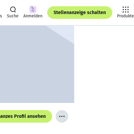
Stellenanzeige schalten
ts
Suche
Anmelden
Produkte
anzes Profil ansehen