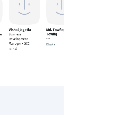
Vishal Jagetia
Md. Towfiqul Islam
Mohamed IHSANE
Towfiq
er
Business
Director BU Rail
---
Development
Telecommunication
Manager - GCC
Solutions - France
Dhaka
Dubai
Reims