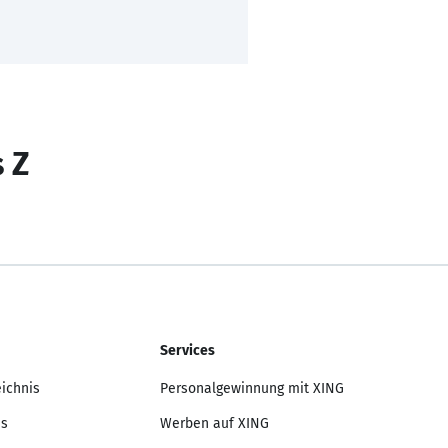
s Z
Services
eichnis
Personalgewinnung mit XING
is
Werben auf XING