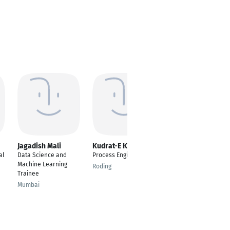
Jagadish Mali
Kudrat-E Khoda
Khadija Barzaq
al
Data Science and
Process Engineer
Business Operations
Machine Learning
& Sales Enablement
Roding
Trainee
Mönchengladbach
Mumbai