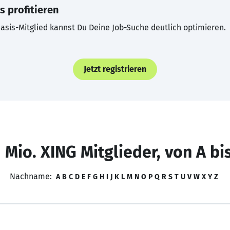
s profitieren
asis-Mitglied kannst Du Deine Job-Suche deutlich optimieren.
Jetzt registrieren
 Mio. XING Mitglieder, von A bi
Nachname:
A
B
C
D
E
F
G
H
I
J
K
L
M
N
O
P
Q
R
S
T
U
V
W
X
Y
Z