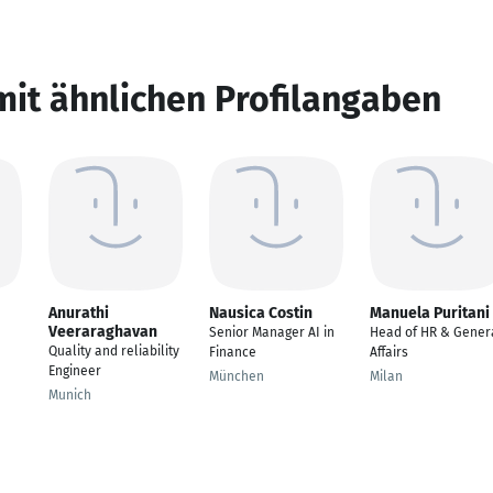
mit ähnlichen Profilangaben
Anurathi
Nausica Costin
Manuela Puritani
Veeraraghavan
Senior Manager AI in
Head of HR & Gener
Quality and reliability
Finance
Affairs
Engineer
München
Milan
Munich