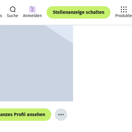
Stellenanzeige schalten
ts
Suche
Anmelden
Produkte
anzes Profil ansehen