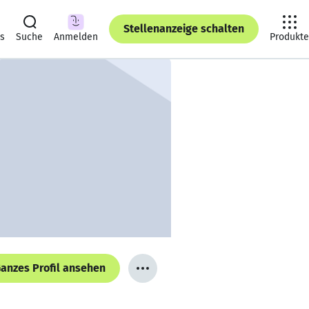
Stellenanzeige schalten
ts
Suche
Anmelden
Produkte
anzes Profil ansehen