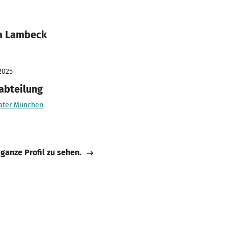
na Lambeck
2025
abteilung
eater München
 ganze Profil zu sehen.