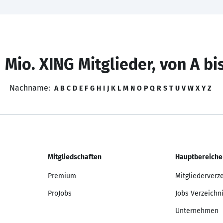
 Mio. XING Mitglieder, von A bi
Nachname:
A
B
C
D
E
F
G
H
I
J
K
L
M
N
O
P
Q
R
S
T
U
V
W
X
Y
Z
Mitgliedschaften
Hauptbereiche
Premium
Mitgliederverz
ProJobs
Jobs Verzeichn
Unternehmen