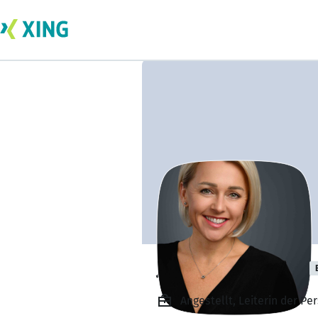
Joanna Lambeck
Angestellt, Leiterin der P