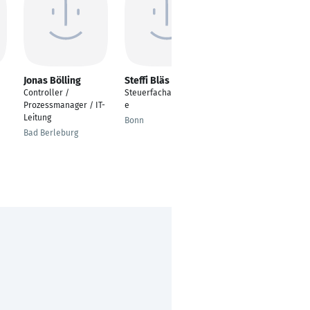
Jonas Bölling
Steffi Bläs
Dominik Häck
Controller /
Steuerfachangestellt
Controlling
Prozessmanager / IT-
e
Wien
Leitung
Bonn
Bad Berleburg