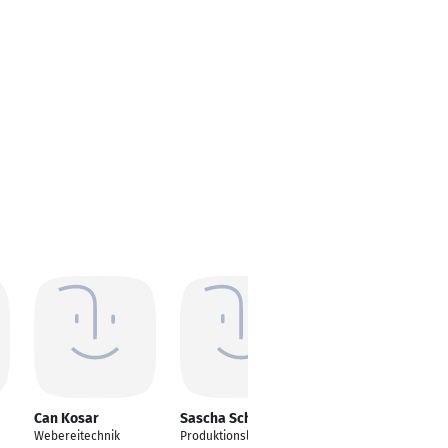
Can Kosar
Sascha Schleibach
Sebastian Klee
Webereitechnik
Produktionsleiter
Leiter