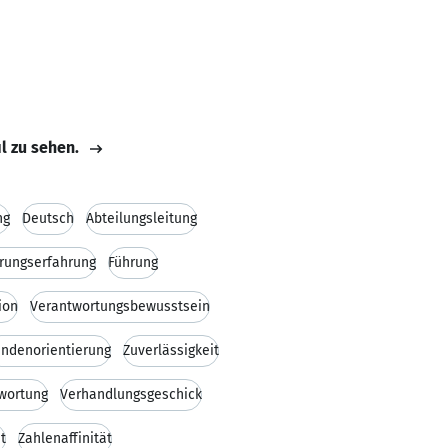
il zu sehen.
ng
Deutsch
Abteilungsleitung
rungserfahrung
Führung
ion
Verantwortungsbewusstsein
ndenorientierung
Zuverlässigkeit
wortung
Verhandlungsgeschick
t
Zahlenaffinität