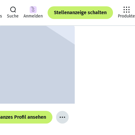
Stellenanzeige schalten
ts
Suche
Anmelden
Produkte
anzes Profil ansehen