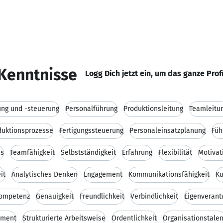
Kenntnisse
Logg Dich jetzt ein, um das ganze Prof
ung und -steuerung
Personalführung
Produktionsleitung
Teamleitu
duktionsprozesse
Fertigungssteuerung
Personaleinsatzplanung
Füh
is
Teamfähigkeit
Selbstständigkeit
Erfahrung
Flexibilität
Motivat
it
Analytisches Denken
Engagement
Kommunikationsfähigkeit
Ku
kompetenz
Genauigkeit
Freundlichkeit
Verbindlichkeit
Eigenverant
ement
Strukturierte Arbeitsweise
Ordentlichkeit
Organisationstalen