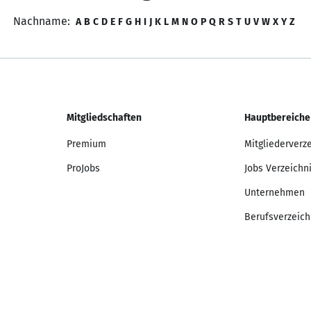
Nachname:
A
B
C
D
E
F
G
H
I
J
K
L
M
N
O
P
Q
R
S
T
U
V
W
X
Y
Z
Mitgliedschaften
Hauptbereiche
Premium
Mitgliederverz
ProJobs
Jobs Verzeichn
Unternehmen
Berufsverzeich