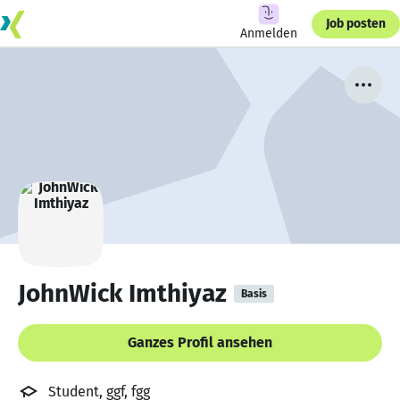
Job posten
Anmelden
JohnWick Imthiyaz
Basis
Ganzes Profil ansehen
Student, ggf, fgg