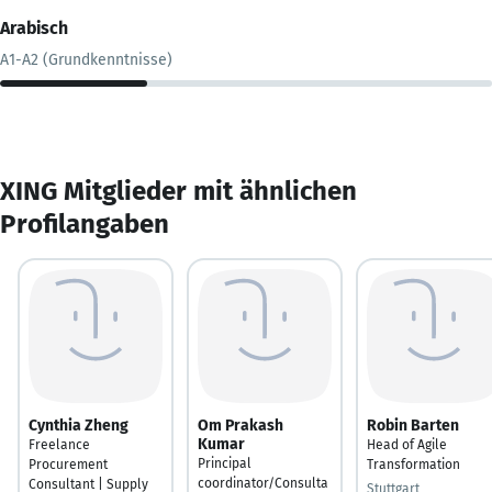
Arabisch
A1-A2 (Grundkenntnisse)
XING Mitglieder mit ähnlichen
Profilangaben
Cynthia Zheng
Om Prakash
Robin Barten
Kumar
Freelance
Head of Agile
Principal
Procurement
Transformation
coordinator/Consulta
Consultant | Supply
Stuttgart