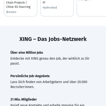
nt
Chain Projects |
China–EU Sourcing
Hyderabad
Bremen
XING – Das Jobs-Netzwerk
Über eine Million Jobs
Entdecke mit XING genau den Job, der wirklich zu Dir
passt.
Persönliche Job-Angebote
Lass Dich finden von Arbeitgebern und über 20.000
Recruiter·innen.
21 Mio. Mitglieder
Knüpf neue Kontakte und erhalte Impulse für ein