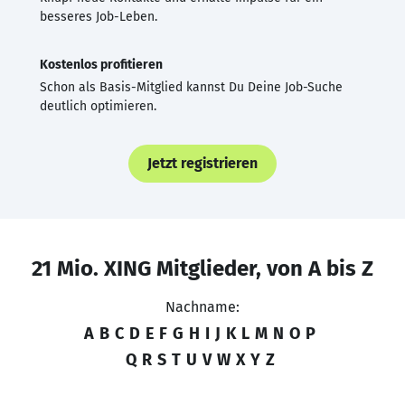
besseres Job-Leben.
Kostenlos profitieren
Schon als Basis-Mitglied kannst Du Deine Job-Suche
deutlich optimieren.
Jetzt registrieren
21 Mio. XING Mitglieder, von A bis Z
Nachname:
A
B
C
D
E
F
G
H
I
J
K
L
M
N
O
P
Q
R
S
T
U
V
W
X
Y
Z