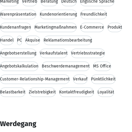
Marketing
Vertrieb
Beratung
Deutsch
Englische Sprache
Warenpräsentation
Kundenorientierung
Freundlichkeit
Kundenanfragen
Marketingmaßnahmen
E-Commerce
Produkt
Handel
PC
Akquise
Reklamationsbearbeitung
Angebotserstellung
Verkaufstalent
Vertriebsstrategie
Angebotskalkulation
Beschwerdemanagement
MS Office
Customer-Relationship-Management
Verkauf
Pünktlichkeit
Belastbarkeit
Zielstrebigkeit
Kontaktfreudigkeit
Loyalität
Werdegang