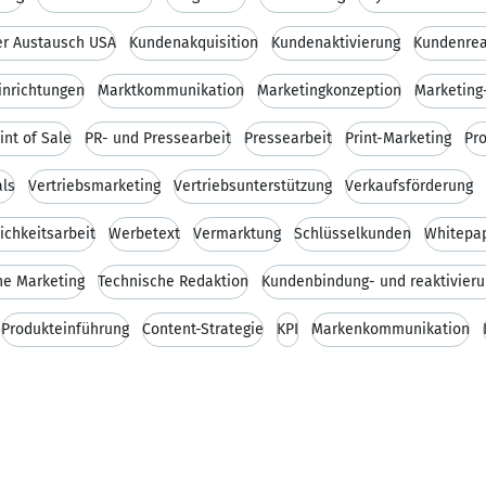
ler Austausch USA
Kundenakquisition
Kundenaktivierung
Kundenrea
inrichtungen
Marktkommunikation
Marketingkonzeption
Marketing
int of Sale
PR- und Pressearbeit
Pressearbeit
Print-Marketing
Pr
als
Vertriebsmarketing
Vertriebsunterstützung
Verkaufsförderung
ichkeitsarbeit
Werbetext
Vermarktung
Schlüsselkunden
Whitepa
ne Marketing
Technische Redaktion
Kundenbindung- und reaktivier
Produkteinführung
Content-Strategie
KPI
Markenkommunikation