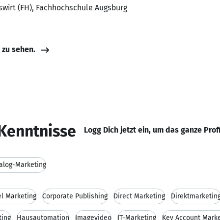
swirt (FH), Fachhochschule Augsburg
e zu sehen.
Kenntnisse
Logg Dich jetzt ein, um das ganze Prof
alog-Marketing
l Marketing
Corporate Publishing
Direct Marketing
Direktmarketin
ting
Hausautomation
Imagevideo
IT-Marketing
Key Account Marke