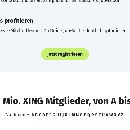
Kontakte und erhalte Impulse für ein besseres Job-Leben.
s profitieren
asis-Mitglied kannst Du Deine Job-Suche deutlich optimieren.
Jetzt registrieren
 Mio. XING Mitglieder, von A bi
Nachname:
A
B
C
D
E
F
G
H
I
J
K
L
M
N
O
P
Q
R
S
T
U
V
W
X
Y
Z