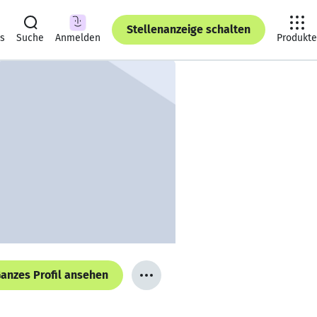
Stellenanzeige schalten
ts
Suche
Anmelden
Produkte
anzes Profil ansehen