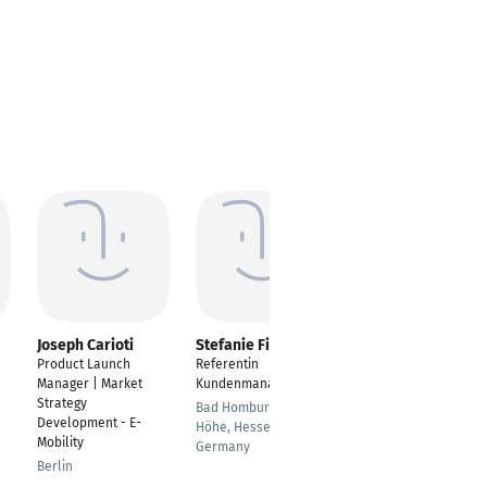
Joseph Carioti
Stefanie Fink
Frederik Ambos
Product Launch
Referentin
IT-
Manager | Market
Kundenmanagement
Systemadministrator
Strategy
Bad Homburg vor der
Hamburg
Development - E-
Höhe, Hessen,
Mobility
Germany
Berlin