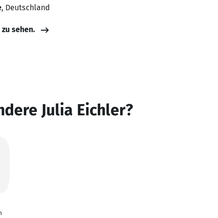
e
, Deutschland
e zu sehen.
dere Julia Eichler?
n