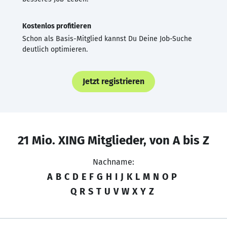
Kostenlos profitieren
Schon als Basis-Mitglied kannst Du Deine Job-Suche
deutlich optimieren.
Jetzt registrieren
21 Mio. XING Mitglieder, von A bis Z
Nachname:
A
B
C
D
E
F
G
H
I
J
K
L
M
N
O
P
Q
R
S
T
U
V
W
X
Y
Z