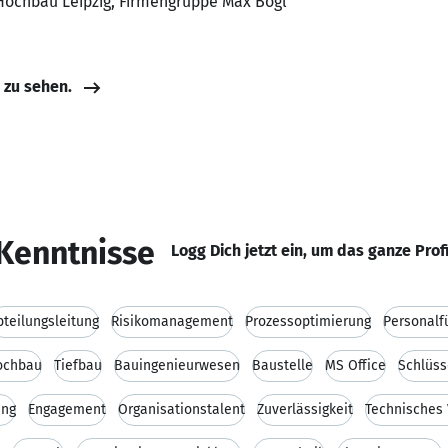
 Hochbau Leipzig, Firmengruppe Max Bögl
e zu sehen.
Kenntnisse
Logg Dich jetzt ein, um das ganze Prof
bteilungsleitung
Risikomanagement
Prozessoptimierung
Personalf
ochbau
Tiefbau
Bauingenieurwesen
Baustelle
MS Office
Schlüss
ung
Engagement
Organisationstalent
Zuverlässigkeit
Technisches 