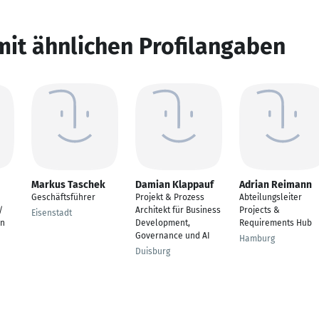
mit ähnlichen Profilangaben
Markus Taschek
Damian Klappauf
Adrian Reimann
Geschäftsführer
Projekt & Prozess
Abteilungsleiter
/
Architekt für Business
Projects &
Eisenstadt
on
Development,
Requirements Hub
Governance und AI
Hamburg
Duisburg