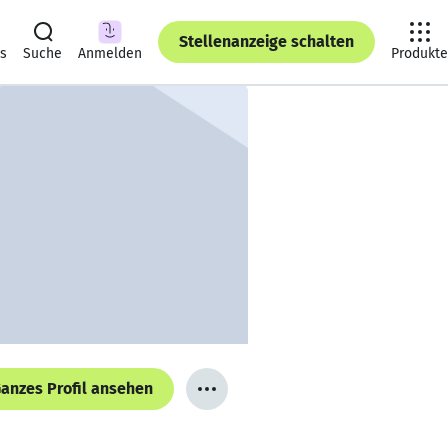
Stellenanzeige schalten
ts
Suche
Anmelden
Produkte
anzes Profil ansehen