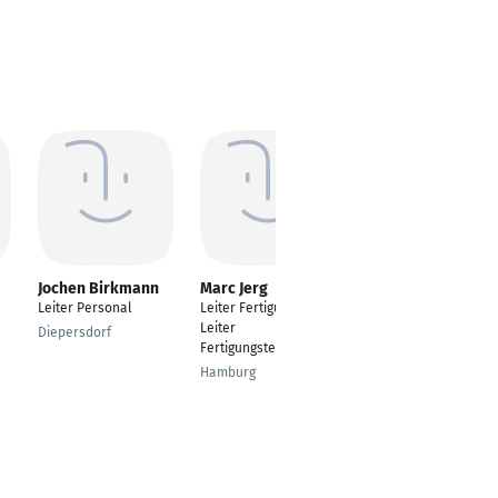
Jochen Birkmann
Marc Jerg
Florian Tresp
Leiter Personal
Leiter Fertigung /
Kaufmännischer
Leiter
Leiter
Diepersdorf
Fertigungstechnik
Leipheim
Hamburg