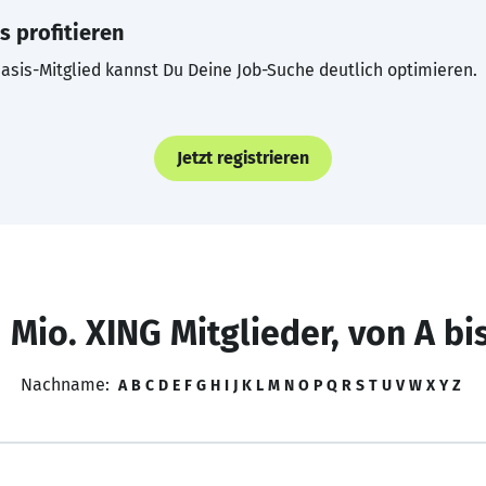
s profitieren
asis-Mitglied kannst Du Deine Job-Suche deutlich optimieren.
Jetzt registrieren
 Mio. XING Mitglieder, von A bi
Nachname:
A
B
C
D
E
F
G
H
I
J
K
L
M
N
O
P
Q
R
S
T
U
V
W
X
Y
Z