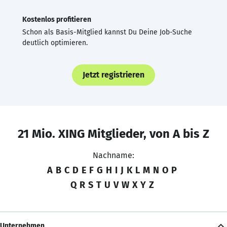
Kostenlos profitieren
Schon als Basis-Mitglied kannst Du Deine Job-Suche
deutlich optimieren.
Jetzt registrieren
21 Mio. XING Mitglieder, von A bis Z
Nachname:
A
B
C
D
E
F
G
H
I
J
K
L
M
N
O
P
Q
R
S
T
U
V
W
X
Y
Z
Unternehmen