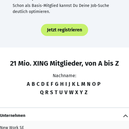
Schon als Basis-Mitglied kannst Du Deine Job-Suche
deutlich optimieren.
Jetzt registrieren
21 Mio. XING Mitglieder, von A bis Z
Nachname:
A
B
C
D
E
F
G
H
I
J
K
L
M
N
O
P
Q
R
S
T
U
V
W
X
Y
Z
Unternehmen
New Work SE