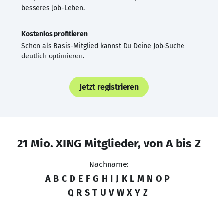
besseres Job-Leben.
Kostenlos profitieren
Schon als Basis-Mitglied kannst Du Deine Job-Suche
deutlich optimieren.
Jetzt registrieren
21 Mio. XING Mitglieder, von A bis Z
Nachname:
A
B
C
D
E
F
G
H
I
J
K
L
M
N
O
P
Q
R
S
T
U
V
W
X
Y
Z