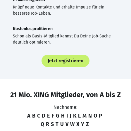
Knüpf neue Kontakte und erhalte Impulse für ein
besseres Job-Leben.
Kostenlos profitieren
Schon als Basis-Mitglied kannst Du Deine Job-Suche
deutlich optimieren.
Jetzt registrieren
21 Mio. XING Mitglieder, von A bis Z
Nachname:
A
B
C
D
E
F
G
H
I
J
K
L
M
N
O
P
Q
R
S
T
U
V
W
X
Y
Z