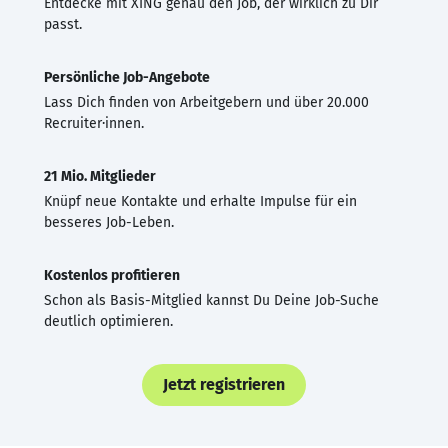
Entdecke mit XING genau den Job, der wirklich zu Dir
passt.
Persönliche Job-Angebote
Lass Dich finden von Arbeitgebern und über 20.000
Recruiter·innen.
21 Mio. Mitglieder
Knüpf neue Kontakte und erhalte Impulse für ein
besseres Job-Leben.
Kostenlos profitieren
Schon als Basis-Mitglied kannst Du Deine Job-Suche
deutlich optimieren.
Jetzt registrieren