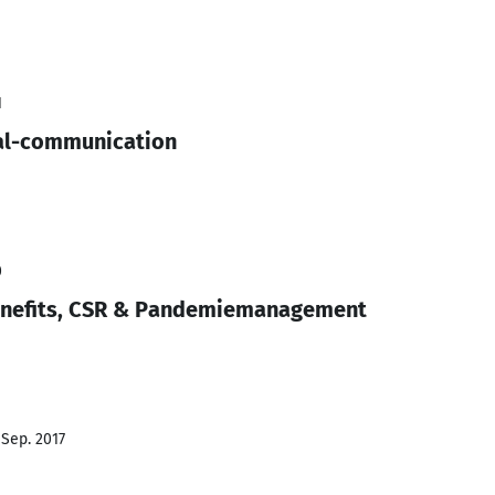
1
ral-communication
0
enefits, CSR & Pandemiemanagement
 Sep. 2017