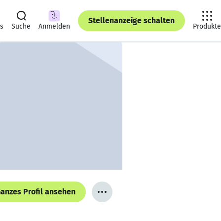
Stellenanzeige schalten
ts
Suche
Anmelden
Produkte
anzes Profil ansehen