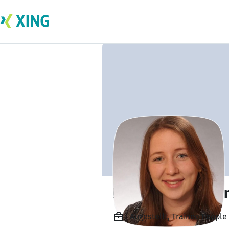
Kristin Lindeman
Angestellt, Trainee People