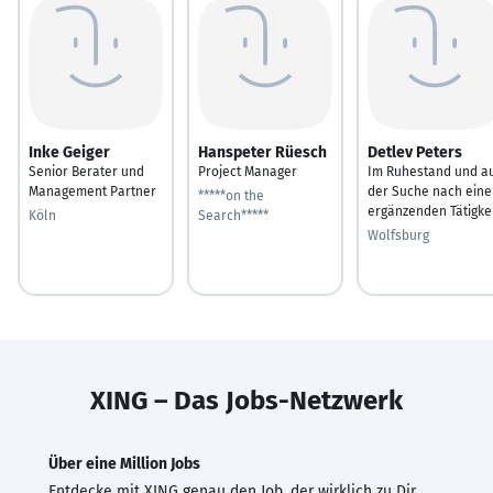
Inke Geiger
Hanspeter Rüesch
Detlev Peters
Senior Berater und
Project Manager
Im Ruhestand und a
Management Partner
der Suche nach eine
*****on the
ergänzenden Tätigke
Köln
Search*****
Wolfsburg
XING – Das Jobs-Netzwerk
Über eine Million Jobs
Entdecke mit XING genau den Job, der wirklich zu Dir